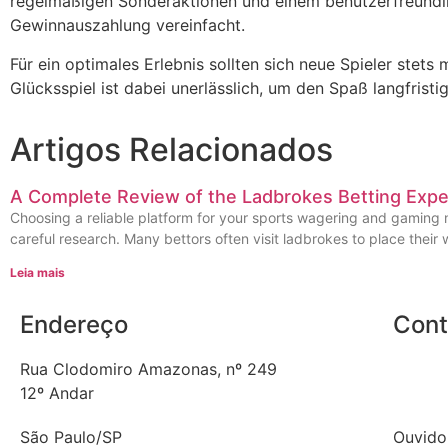
regelmäßigen Sonderaktionen und einem benutzerfreundli
Gewinnauszahlung vereinfacht.
Für ein optimales Erlebnis sollten sich neue Spieler st
Glücksspiel ist dabei unerlässlich, um den Spaß langfrist
Artigos Relacionados
A Complete Review of the Ladbrokes Betting Expe
Choosing a reliable platform for your sports wagering and gaming 
careful research. Many bettors often visit ladbrokes to place their
Leia mais
Endereço
Cont
Rua Clodomiro Amazonas, nº 249
Telefon
12º Andar
E-mail
São Paulo/SP
Ouvido