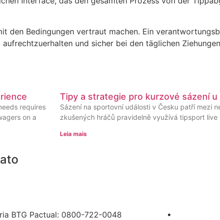
chen Interface, das den gesamten Prozess von der Tippab
ets mit den Bedingungen vertraut machen. Ein verantwortun
ig aufrechtzuerhalten und sicher bei den täglichen Ziehungen
rience
Tipy a strategie pro kurzové sázení u
needs requires
Sázení na sportovní události v Česku patří mezi 
 wagers on a
zkušených hráčů pravidelně využívá tipsport live k
Leia mais
ato
e: (11) 4861 – 2450
: contato@dominvestimentos.com.br
ria BTG Pactual: 0800-722-0048