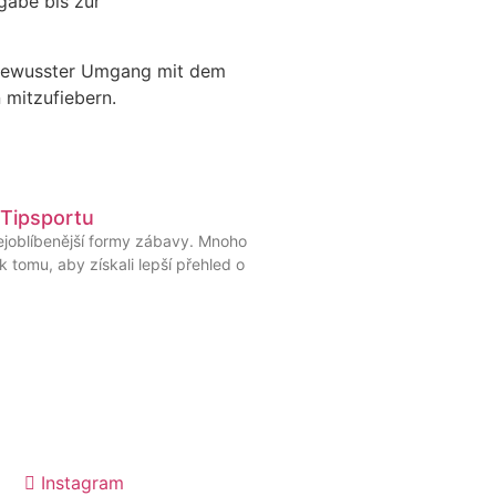
gabe bis zur
gsbewusster Umgang mit dem
 mitzufiebern.
 Tipsportu
nejoblíbenější formy zábavy. Mnoho
 tomu, aby získali lepší přehled o
Instagram