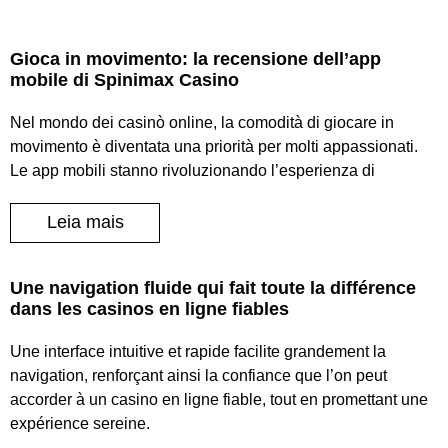
Gioca in movimento: la recensione dell’app
mobile di Spinimax Casino
Nel mondo dei casinò online, la comodità di giocare in
movimento è diventata una priorità per molti appassionati.
Le app mobili stanno rivoluzionando l’esperienza di
Leia mais
Une navigation fluide qui fait toute la différence
dans les casinos en ligne fiables
Une interface intuitive et rapide facilite grandement la
navigation, renforçant ainsi la confiance que l’on peut
accorder à un casino en ligne fiable, tout en promettant une
expérience sereine.