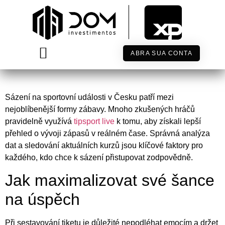
Tipy a strategie pro kurzové
sázení u Tipsportu
ABRA SUA CONTA
TRABALHE CONOSCO
Sázení na sportovní události v Česku patří mezi
nejoblíbenější formy zábavy. Mnoho zkušených hráčů
pravidelně využívá
tipsport live
k tomu, aby získali lepší
přehled o vývoji zápasů v reálném čase. Správná analýza
dat a sledování aktuálních kurzů jsou klíčové faktory pro
každého, kdo chce k sázení přistupovat zodpovědně.
Jak maximalizovat své šance
na úspěch
Při sestavování tiketu je důležité nepodléhat emocím a držet