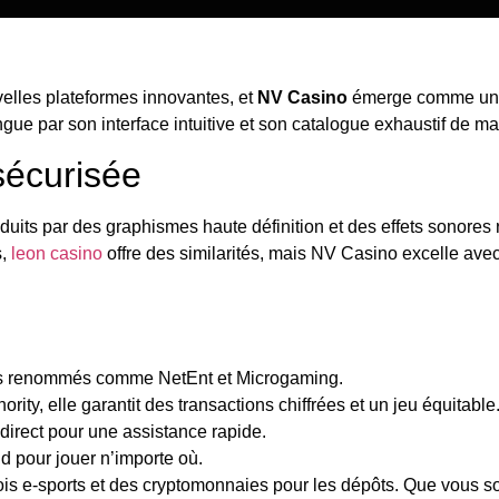
elles plateformes innovantes, et
NV Casino
émerge comme un a
gue par son interface intuitive et son catalogue exhaustif de mac
sécurisée
its par des graphismes haute définition et des effets sonores r
s,
leon casino
offre des similarités, mais NV Casino excelle av
eurs renommés comme NetEnt et Microgaming.
rity, elle garantit des transactions chiffrées et un jeu équitable
 direct pour une assistance rapide.
d pour jouer n’importe où.
ois e-sports et des cryptomonnaies pour les dépôts. Que vous soy