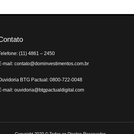
Contato
Telefone: (11) 4861 – 2450
E-mail: contato@dominvestimentos.com.br
Ouvidoria BTG Pactual: 0800-722-0048
E-mail: ouvidoria@btgpactualdigital.com
Copyright 2020 © Todos os Direitos Reservados