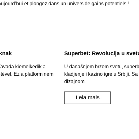
 aujourd’hui et plongez dans un univers de gains potentiels !
knak
Superbet: Revolucija u svetu
 Vavada kiemelkedik a
U današnjem brzom svetu, superbe
tével. Ez a platform nem
kladjenje i kazino igre u Srbiji. S
dizajnom,
Leia mais