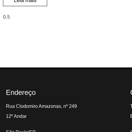
Leia mais
Endereço
Rua Clodomiro Amazonas, nº 249
12º Andar