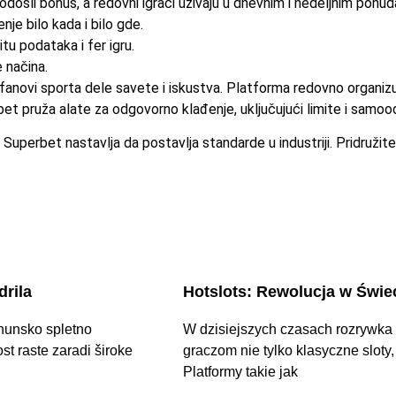
odošli bonus, a redovni igrači uživaju u dnevnim i nedeljnim ponu
e bilo kada i bilo gde.
tu podataka i fer igru.
 načina.
 fanovi sporta dele savete i iskustva. Platforma redovno organiz
rbet pruža alate za odgovorno klađenje, uključujući limite i samoo
Superbet nastavlja da postavlja standarde u industriji. Pridružite 
drila
Hotslots: Rewolucja w Świec
rhunsko spletno
W dzisiejszych czasach rozrywka 
ost raste zaradi široke
graczom nie tylko klasyczne sloty
Platformy takie jak