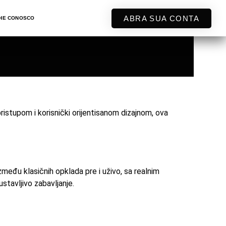
ABRA SUA CONTA
HE CONOSCO
a
pristupom i korisnički orijentisanom dizajnom, ova
zmeđu klasičnih opklada pre i uživo, sa realnim
stavljivo zabavljanje.