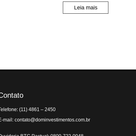
Leia mais
Contato
Telefone: (11) 4861 – 2450
E-mail: contato@dominvestimentos.com.br