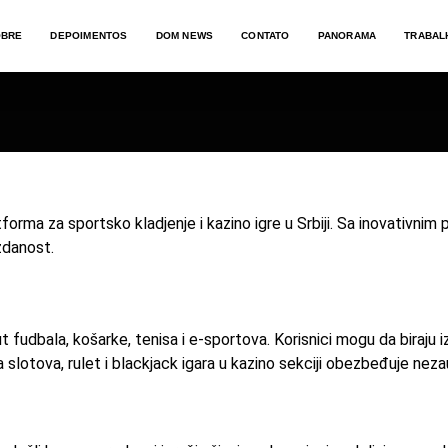
OBRE
DEPOIMENTOS
DOM NEWS
CONTATO
PANORAMA
TRABAL
bet: Revolucija u svetu online kladjenj
orma za sportsko kladjenje i kazino igre u Srbiji. Sa inovativnim 
uzdanost.
 fudbala, košarke, tenisa i e-sportova. Korisnici mogu da biraju i
slotova, rulet i blackjack igara u kazino sekciji obezbeđuje nezau