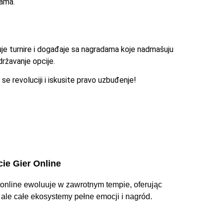
dama.
uje turnire i događaje sa nagradama koje nadmašuju
državanje opcije.
se revoluciji i iskusite pravo uzbuđenje!
ie Gier Online
online ewoluuje w zawrotnym tempie, oferując
, ale całe ekosystemy pełne emocji i nagród.