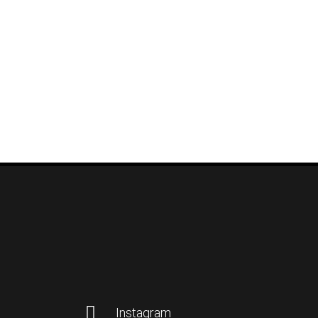
Instagram