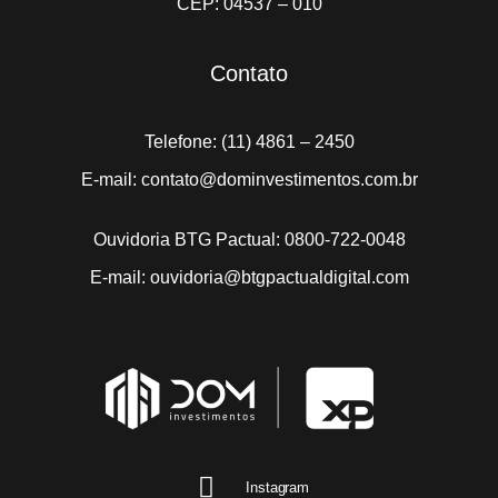
CEP: 04537 – 010
Contato
Telefone: (11) 4861 – 2450
E-mail: contato@dominvestimentos.com.br
Ouvidoria BTG Pactual: 0800-722-0048
E-mail: ouvidoria@btgpactualdigital.com
Instagram