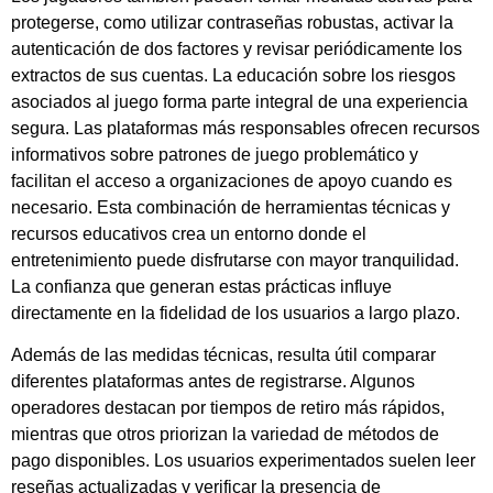
protegerse, como utilizar contraseñas robustas, activar la
autenticación de dos factores y revisar periódicamente los
extractos de sus cuentas. La educación sobre los riesgos
asociados al juego forma parte integral de una experiencia
segura. Las plataformas más responsables ofrecen recursos
informativos sobre patrones de juego problemático y
facilitan el acceso a organizaciones de apoyo cuando es
necesario. Esta combinación de herramientas técnicas y
recursos educativos crea un entorno donde el
entretenimiento puede disfrutarse con mayor tranquilidad.
La confianza que generan estas prácticas influye
directamente en la fidelidad de los usuarios a largo plazo.
Además de las medidas técnicas, resulta útil comparar
diferentes plataformas antes de registrarse. Algunos
operadores destacan por tiempos de retiro más rápidos,
mientras que otros priorizan la variedad de métodos de
pago disponibles. Los usuarios experimentados suelen leer
reseñas actualizadas y verificar la presencia de