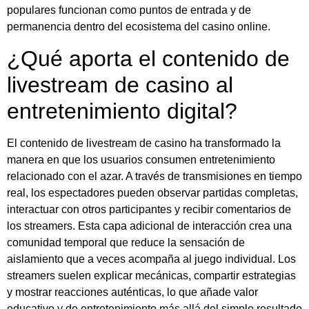
populares funcionan como puntos de entrada y de
permanencia dentro del ecosistema del casino online.
¿Qué aporta el contenido de
livestream de casino al
entretenimiento digital?
El contenido de livestream de casino ha transformado la
manera en que los usuarios consumen entretenimiento
relacionado con el azar. A través de transmisiones en tiempo
real, los espectadores pueden observar partidas completas,
interactuar con otros participantes y recibir comentarios de
los streamers. Esta capa adicional de interacción crea una
comunidad temporal que reduce la sensación de
aislamiento que a veces acompaña al juego individual. Los
streamers suelen explicar mecánicas, compartir estrategias
y mostrar reacciones auténticas, lo que añade valor
educativo y de entretenimiento más allá del simple resultado