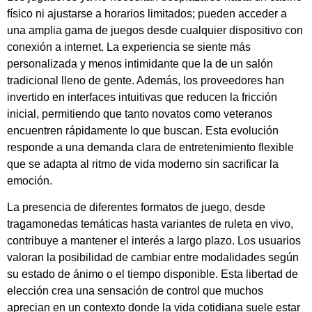
físico ni ajustarse a horarios limitados; pueden acceder a
una amplia gama de juegos desde cualquier dispositivo con
conexión a internet. La experiencia se siente más
personalizada y menos intimidante que la de un salón
tradicional lleno de gente. Además, los proveedores han
invertido en interfaces intuitivas que reducen la fricción
inicial, permitiendo que tanto novatos como veteranos
encuentren rápidamente lo que buscan. Esta evolución
responde a una demanda clara de entretenimiento flexible
que se adapta al ritmo de vida moderno sin sacrificar la
emoción.
La presencia de diferentes formatos de juego, desde
tragamonedas temáticas hasta variantes de ruleta en vivo,
contribuye a mantener el interés a largo plazo. Los usuarios
valoran la posibilidad de cambiar entre modalidades según
su estado de ánimo o el tiempo disponible. Esta libertad de
elección crea una sensación de control que muchos
aprecian en un contexto donde la vida cotidiana suele estar