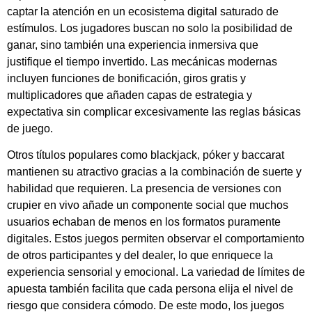
captar la atención en un ecosistema digital saturado de
estímulos. Los jugadores buscan no solo la posibilidad de
ganar, sino también una experiencia inmersiva que
justifique el tiempo invertido. Las mecánicas modernas
incluyen funciones de bonificación, giros gratis y
multiplicadores que añaden capas de estrategia y
expectativa sin complicar excesivamente las reglas básicas
de juego.
Otros títulos populares como blackjack, póker y baccarat
mantienen su atractivo gracias a la combinación de suerte y
habilidad que requieren. La presencia de versiones con
crupier en vivo añade un componente social que muchos
usuarios echaban de menos en los formatos puramente
digitales. Estos juegos permiten observar el comportamiento
de otros participantes y del dealer, lo que enriquece la
experiencia sensorial y emocional. La variedad de límites de
apuesta también facilita que cada persona elija el nivel de
riesgo que considera cómodo. De este modo, los juegos