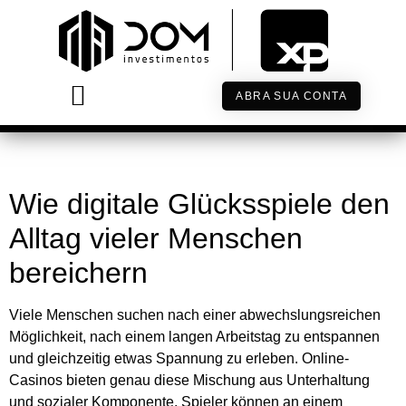
Chicken Road als Einstieg in die
Welt moderner Online-
Unterhaltung
ABRA SUA CONTA
TRABALHE CONOSCO
Wie digitale Glücksspiele den
Alltag vieler Menschen
bereichern
Viele Menschen suchen nach einer abwechslungsreichen
Möglichkeit, nach einem langen Arbeitstag zu entspannen
und gleichzeitig etwas Spannung zu erleben. Online-
Casinos bieten genau diese Mischung aus Unterhaltung
und sozialer Komponente. Spieler können an einem