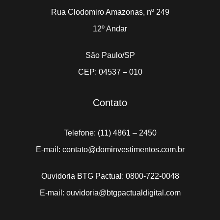
Rua Clodomiro Amazonas, nº 249
12º Andar
São Paulo/SP
CEP: 04537 – 010
Contato
Telefone: (11) 4861 – 2450
E-mail: contato@dominvestimentos.com.br
Ouvidoria BTG Pactual: 0800-722-0048
E-mail: ouvidoria@btgpactualdigital.com