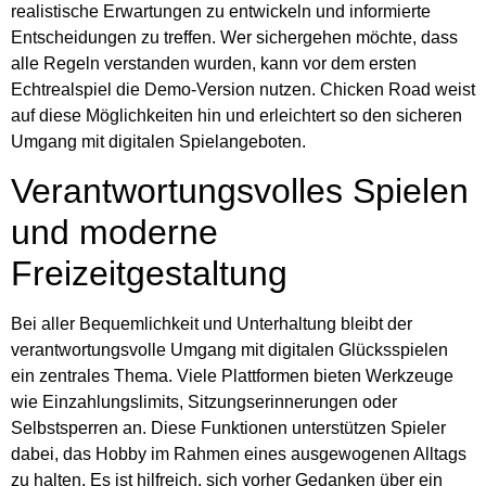
realistische Erwartungen zu entwickeln und informierte
Entscheidungen zu treffen. Wer sichergehen möchte, dass
alle Regeln verstanden wurden, kann vor dem ersten
Echtrealspiel die Demo-Version nutzen. Chicken Road weist
auf diese Möglichkeiten hin und erleichtert so den sicheren
Umgang mit digitalen Spielangeboten.
Verantwortungsvolles Spielen
und moderne
Freizeitgestaltung
Bei aller Bequemlichkeit und Unterhaltung bleibt der
verantwortungsvolle Umgang mit digitalen Glücksspielen
ein zentrales Thema. Viele Plattformen bieten Werkzeuge
wie Einzahlungslimits, Sitzungserinnerungen oder
Selbstsperren an. Diese Funktionen unterstützen Spieler
dabei, das Hobby im Rahmen eines ausgewogenen Alltags
zu halten. Es ist hilfreich, sich vorher Gedanken über ein