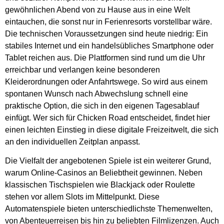
gewöhnlichen Abend von zu Hause aus in eine Welt
eintauchen, die sonst nur in Ferienresorts vorstellbar wäre.
Die technischen Voraussetzungen sind heute niedrig: Ein
stabiles Internet und ein handelsübliches Smartphone oder
Tablet reichen aus. Die Plattformen sind rund um die Uhr
erreichbar und verlangen keine besonderen
Kleiderordnungen oder Anfahrtswege. So wird aus einem
spontanen Wunsch nach Abwechslung schnell eine
praktische Option, die sich in den eigenen Tagesablauf
einfügt. Wer sich für Chicken Road entscheidet, findet hier
einen leichten Einstieg in diese digitale Freizeitwelt, die sich
an den individuellen Zeitplan anpasst.
Die Vielfalt der angebotenen Spiele ist ein weiterer Grund,
warum Online-Casinos an Beliebtheit gewinnen. Neben
klassischen Tischspielen wie Blackjack oder Roulette
stehen vor allem Slots im Mittelpunkt. Diese
Automatenspiele bieten unterschiedlichste Themenwelten,
von Abenteuerreisen bis hin zu beliebten Filmlizenzen. Auch