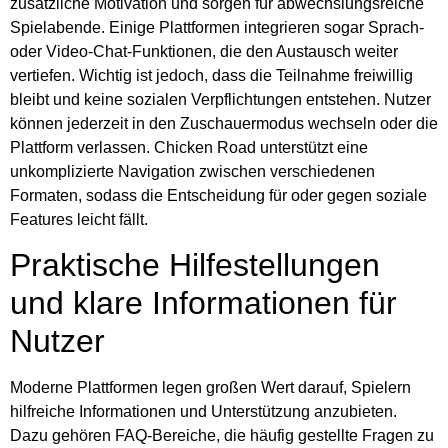
zusätzliche Motivation und sorgen für abwechslungsreiche
Spielabende. Einige Plattformen integrieren sogar Sprach-
oder Video-Chat-Funktionen, die den Austausch weiter
vertiefen. Wichtig ist jedoch, dass die Teilnahme freiwillig
bleibt und keine sozialen Verpflichtungen entstehen. Nutzer
können jederzeit in den Zuschauermodus wechseln oder die
Plattform verlassen. Chicken Road unterstützt eine
unkomplizierte Navigation zwischen verschiedenen
Formaten, sodass die Entscheidung für oder gegen soziale
Features leicht fällt.
Praktische Hilfestellungen
und klare Informationen für
Nutzer
Moderne Plattformen legen großen Wert darauf, Spielern
hilfreiche Informationen und Unterstützung anzubieten.
Dazu gehören FAQ-Bereiche, die häufig gestellte Fragen zu