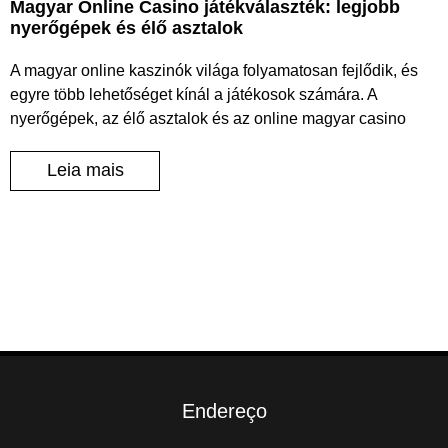
Magyar Online Casino játékválaszték: legjobb
nyerőgépek és élő asztalok
A magyar online kaszinók világa folyamatosan fejlődik, és
egyre több lehetőséget kínál a játékosok számára. A
nyerőgépek, az élő asztalok és az online magyar casino
Leia mais
Endereço