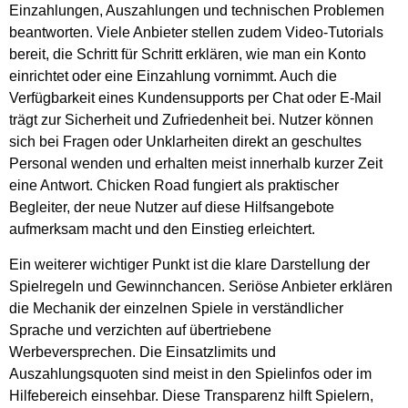
Einzahlungen, Auszahlungen und technischen Problemen
beantworten. Viele Anbieter stellen zudem Video-Tutorials
bereit, die Schritt für Schritt erklären, wie man ein Konto
einrichtet oder eine Einzahlung vornimmt. Auch die
Verfügbarkeit eines Kundensupports per Chat oder E-Mail
trägt zur Sicherheit und Zufriedenheit bei. Nutzer können
sich bei Fragen oder Unklarheiten direkt an geschultes
Personal wenden und erhalten meist innerhalb kurzer Zeit
eine Antwort. Chicken Road fungiert als praktischer
Begleiter, der neue Nutzer auf diese Hilfsangebote
aufmerksam macht und den Einstieg erleichtert.
Ein weiterer wichtiger Punkt ist die klare Darstellung der
Spielregeln und Gewinnchancen. Seriöse Anbieter erklären
die Mechanik der einzelnen Spiele in verständlicher
Sprache und verzichten auf übertriebene
Werbeversprechen. Die Einsatzlimits und
Auszahlungsquoten sind meist in den Spielinfos oder im
Hilfebereich einsehbar. Diese Transparenz hilft Spielern,