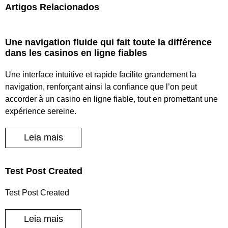
Artigos Relacionados
Une navigation fluide qui fait toute la différence
dans les casinos en ligne fiables
Une interface intuitive et rapide facilite grandement la
navigation, renforçant ainsi la confiance que l’on peut
accorder à un casino en ligne fiable, tout en promettant une
expérience sereine.
Leia mais
Test Post Created
Test Post Created
Leia mais