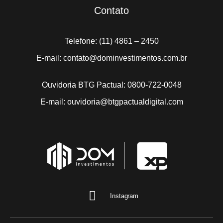
Contato
Telefone: (11) 4861 – 2450
E-mail: contato@dominvestimentos.com.br
Ouvidoria BTG Pactual: 0800-722-0048
E-mail: ouvidoria@btgpactualdigital.com
Instagram