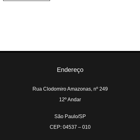
Endereço
Rua Clodomiro Amazonas, nº 249
12º Andar
São Paulo/SP
CEP: 04537 – 010