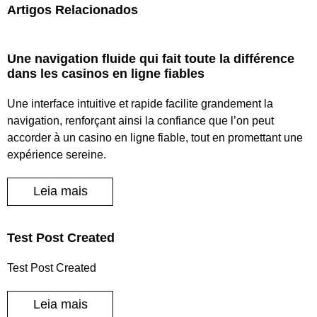
Artigos Relacionados
Une navigation fluide qui fait toute la différence
dans les casinos en ligne fiables
Une interface intuitive et rapide facilite grandement la
navigation, renforçant ainsi la confiance que l’on peut
accorder à un casino en ligne fiable, tout en promettant une
expérience sereine.
Leia mais
Test Post Created
Test Post Created
Leia mais