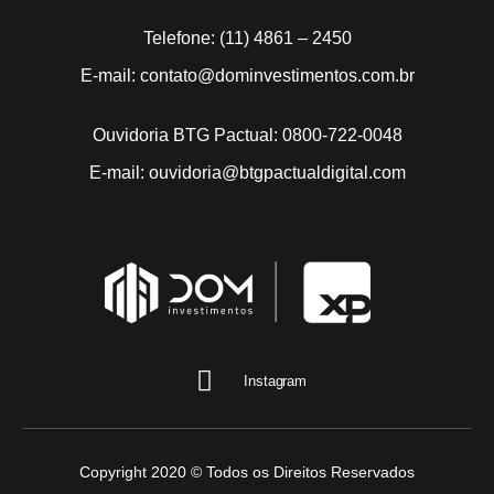
Telefone: (11) 4861 – 2450
E-mail: contato@dominvestimentos.com.br
Ouvidoria BTG Pactual: 0800-722-0048
E-mail: ouvidoria@btgpactualdigital.com
Instagram
Copyright 2020 © Todos os Direitos Reservados