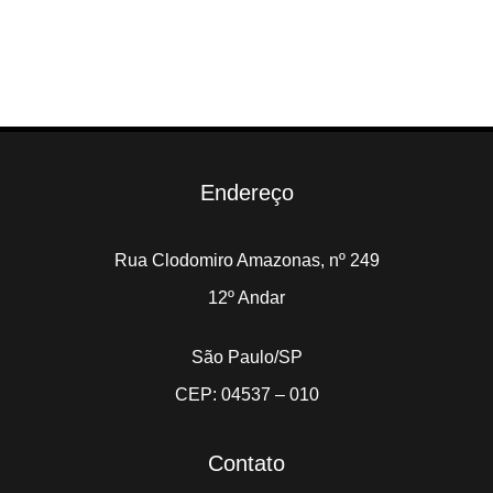
Endereço
Rua Clodomiro Amazonas, nº 249
12º Andar
São Paulo/SP
CEP: 04537 – 010
Contato