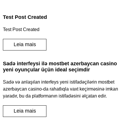
Test Post Created
Test Post Created
Leia mais
Sadə interfeysi ilə mostbet azerbaycan casino
yeni oyunçular üçün ideal seçimdir
Sadə və anlaşılan interfeys yeni istifadəçilərin mostbet
azerbaycan casino-da rahatlıqla vaxt keçirməsinə imkan
yaradır, bu da platformanın istifadəsini əlçatan edir.
Leia mais