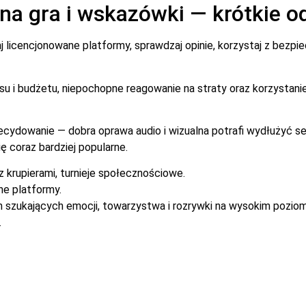
na gra i wskazówki — krótkie o
 licencjonowane platformy, sprawdzaj opinie, korzystaj z bezpie
su i budżetu, niepochopne reagowanie na straty oraz korzystanie
ecydowanie — dobra oprawa audio i wizualna potrafi wydłużyć s
ę coraz bardziej popularne.
z krupierami, turnieje społecznościowe.
ne platformy.
ch szukających emocji, towarzystwa i rozrywki na wysokim poziom
.