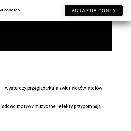
ABRA SUA CONTA
HE CONOSCO
— wystarczy przeglądarka, a świat slotów, stołów i
zykładowo motywy muzyczne i efekty przypominają