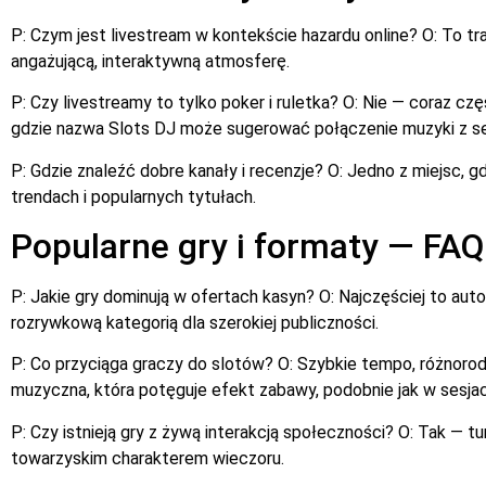
P: Czym jest livestream w kontekście hazardu online? O: To tr
angażującą, interaktywną atmosferę.
P: Czy livestreamy to tylko poker i ruletka? O: Nie — coraz c
gdzie nazwa Slots DJ może sugerować połączenie muzyki z ses
P: Gdzie znaleźć dobre kanały i recenzje? O: Jedno z miejsc, 
trendach i popularnych tytułach.
Popularne gry i formaty — FAQ
P: Jakie gry dominują w ofertach kasyn? O: Najczęściej to auto
rozrywkową kategorią dla szerokiej publiczności.
P: Co przyciąga graczy do slotów? O: Szybkie tempo, różno
muzyczna, która potęguje efekt zabawy, podobnie jak w sesj
P: Czy istnieją gry z żywą interakcją społeczności? O: Tak — t
towarzyskim charakterem wieczoru.