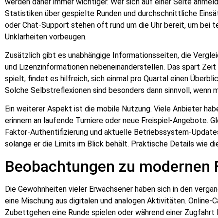
werden daher immer wichtiger. Wer sich auf einer Seite anmeld
Statistiken über gespielte Runden und durchschnittliche Ein
oder Chat-Support stehen oft rund um die Uhr bereit, um bei t
Unklarheiten vorbeugen.
Zusätzlich gibt es unabhängige Informationsseiten, die Vergl
und Lizenzinformationen nebeneinanderstellen. Das spart Zeit 
spielt, findet es hilfreich, sich einmal pro Quartal einen Übe
Solche Selbstreflexionen sind besonders dann sinnvoll, wenn ma
Ein weiterer Aspekt ist die mobile Nutzung. Viele Anbieter h
erinnern an laufende Turniere oder neue Freispiel-Angebote. Gl
Faktor-Authentifizierung und aktuelle Betriebssystem-Updates 
solange er die Limits im Blick behält. Praktische Details wie
Beobachtungen zu modernen Fr
Die Gewohnheiten vieler Erwachsener haben sich in den vergan
eine Mischung aus digitalen und analogen Aktivitäten. Online-C
Zubettgehen eine Runde spielen oder während einer Zugfahrt Li