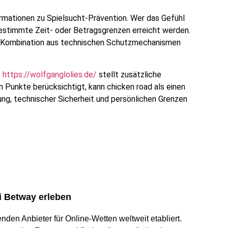
rmationen zu Spielsucht-Prävention. Wer das Gefühl
d bestimmte Zeit- oder Betragsgrenzen erreicht werden.
ie Kombination aus technischen Schutzmechanismen
.
https://wolfganglolies.de/
stellt zusätzliche
 Punkte berücksichtigt, kann chicken road als einen
ng, technischer Sicherheit und persönlichen Grenzen
i Betway erleben
enden Anbieter für Online-Wetten weltweit etabliert.