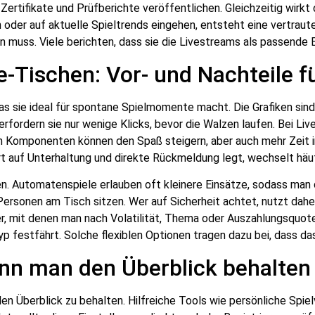
ertifikate und Prüfberichte veröffentlichen. Gleichzeitig wirk
oder auf aktuelle Spieltrends eingehen, entsteht eine vertrau
n muss. Viele berichten, dass sie die Livestreams als passende 
e-Tischen: Vor- und Nachteile f
 sie ideal für spontane Spielmomente macht. Die Grafiken sind 
rfordern sie nur wenige Klicks, bevor die Walzen laufen. Bei Li
len Komponenten können den Spaß steigern, aber auch mehr Zeit 
t auf Unterhaltung und direkte Rückmeldung legt, wechselt häuf
zen. Automatenspiele erlauben oft kleinere Einsätze, sodass man
sonen am Tisch sitzen. Wer auf Sicherheit achtet, nutzt daher 
r, mit denen man nach Volatilität, Thema oder Auszahlungsquote
p festfährt. Solche flexiblen Optionen tragen dazu bei, dass das E
wenn man den Überblick behalte
den Überblick zu behalten. Hilfreiche Tools wie persönliche Spie