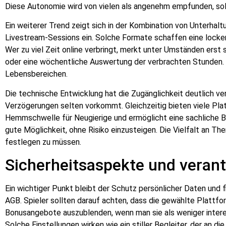
Diese Autonomie wird von vielen als angenehm empfunden, sola
Ein weiterer Trend zeigt sich in der Kombination von Unterha
Livestream-Sessions ein. Solche Formate schaffen eine locker
Wer zu viel Zeit online verbringt, merkt unter Umständen erst 
oder eine wöchentliche Auswertung der verbrachten Stunden. 
Lebensbereichen.
Die technische Entwicklung hat die Zugänglichkeit deutlich ve
Verzögerungen selten vorkommt. Gleichzeitig bieten viele Pl
Hemmschwelle für Neugierige und ermöglicht eine sachliche Be
gute Möglichkeit, ohne Risiko einzusteigen. Die Vielfalt an Th
festlegen zu müssen.
Sicherheitsaspekte und verant
Ein wichtiger Punkt bleibt der Schutz persönlicher Daten und 
AGB. Spieler sollten darauf achten, dass die gewählte Plattfo
Bonusangebote auszublenden, wenn man sie als weniger interes
Solche Einstellungen wirken wie ein stiller Begleiter, der an di