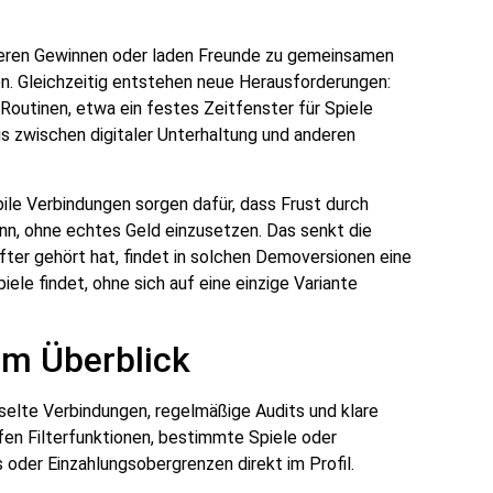
onderen Gewinnen oder laden Freunde zu gemeinsamen
n. Gleichzeitig entstehen neue Herausforderungen:
 Routinen, etwa ein festes Zeitfenster für Spiele
 zwischen digitaler Unterhaltung und anderen
ile Verbindungen sorgen dafür, dass Frust durch
nn, ohne echtes Geld einzusetzen. Das senkt die
ter gehört hat, findet in solchen Demoversionen eine
ele findet, ohne sich auf eine einzige Variante
im Überblick
sselte Verbindungen, regelmäßige Audits und klare
lfen Filterfunktionen, bestimmte Spiele oder
oder Einzahlungsobergrenzen direkt im Profil.