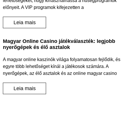
lehetőségeket, hogy kihasználhassa a hűségprogramok
előnyeit. A VIP programok kifejezetten a
Leia mais
Magyar Online Casino játékválaszték: legjobb
nyerőgépek és élő asztalok
A magyar online kaszinók világa folyamatosan fejlődik, és
egyre több lehetőséget kínál a játékosok számára. A
nyerőgépek, az élő asztalok és az online magyar casino
Leia mais