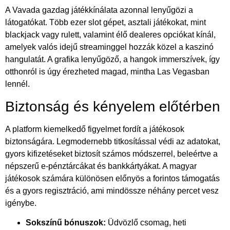
A Vavada gazdag játékkínálata azonnal lenyűgözi a
látogatókat. Több ezer slot gépet, asztali játékokat, mint
blackjack vagy rulett, valamint élő dealeres opciókat kínál,
amelyek valós idejű streaminggel hozzák közel a kaszinó
hangulatát. A grafika lenyűgöző, a hangok immerszívek, így
otthonról is úgy érezheted magad, mintha Las Vegasban
lennél.
Biztonság és kényelem előtérben
A platform kiemelkedő figyelmet fordít a játékosok
biztonságára. Legmodernebb titkosítással védi az adatokat,
gyors kifizetéseket biztosít számos módszerrel, beleértve a
népszerű e-pénztárcákat és bankkártyákat. A magyar
játékosok számára különösen előnyös a forintos támogatás
és a gyors regisztráció, ami mindössze néhány percet vesz
igénybe.
Sokszínű bónuszok:
Üdvözlő csomag, heti