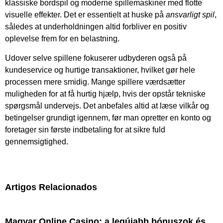
klassiske bordspil og moderne spillemaskiner med flotte
visuelle effekter. Det er essentielt at huske på
ansvarligt spil
,
således at underholdningen altid forbliver en positiv
oplevelse frem for en belastning.
Udover selve spillene fokuserer udbyderen også på
kundeservice og hurtige transaktioner, hvilket gør hele
processen mere smidig. Mange spillere værdsætter
muligheden for at få hurtig hjælp, hvis der opstår tekniske
spørgsmål undervejs. Det anbefales altid at læse vilkår og
betingelser grundigt igennem, før man opretter en konto og
foretager sin første indbetaling for at sikre fuld
gennemsigtighed.
Artigos Relacionados
Magyar Online Casino: a legújabb bónuszok és