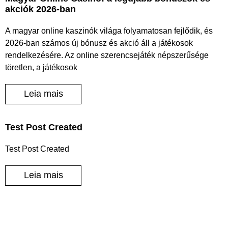
akciók 2026-ban
A magyar online kaszinók világa folyamatosan fejlődik, és
2026-ban számos új bónusz és akció áll a játékosok
rendelkezésére. Az online szerencsejáték népszerűsége
töretlen, a játékosok
Leia mais
Test Post Created
Test Post Created
Leia mais