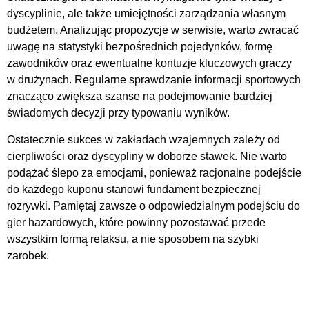
dyscyplinie, ale także umiejętności zarządzania własnym
budżetem. Analizując propozycje w serwisie, warto zwracać
uwagę na statystyki bezpośrednich pojedynków, formę
zawodników oraz ewentualne kontuzje kluczowych graczy
w drużynach. Regularne sprawdzanie informacji sportowych
znacząco zwiększa szanse na podejmowanie bardziej
świadomych decyzji przy typowaniu wyników.
Ostatecznie sukces w zakładach wzajemnych zależy od
cierpliwości oraz dyscypliny w doborze stawek. Nie warto
podążać ślepo za emocjami, ponieważ racjonalne podejście
do każdego kuponu stanowi fundament bezpiecznej
rozrywki. Pamiętaj zawsze o odpowiedzialnym podejściu do
gier hazardowych, które powinny pozostawać przede
wszystkim formą relaksu, a nie sposobem na szybki
zarobek.