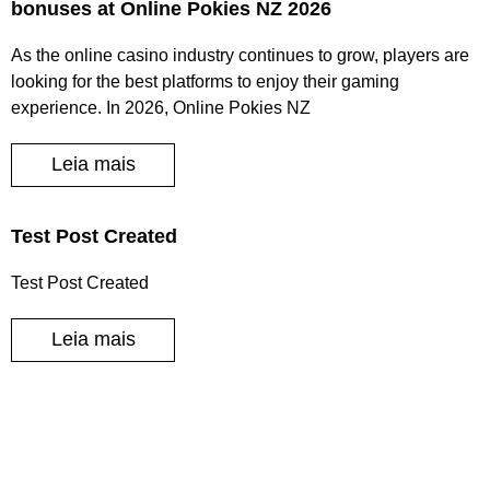
bonuses at Online Pokies NZ 2026
As the online casino industry continues to grow, players are
looking for the best platforms to enjoy their gaming
experience. In 2026, Online Pokies NZ
Leia mais
Test Post Created
Test Post Created
Leia mais