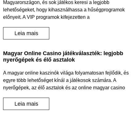
Magyarországon, és sok játékos keresi a legjobb
lehetőségeket, hogy kihasználhassa a hűségprogramok
előnyeit. A VIP programok kifejezetten a
Leia mais
Magyar Online Casino játékválaszték: legjobb
nyerőgépek és élő asztalok
A magyar online kaszinók világa folyamatosan fejlődik, és
egyre több lehetőséget kínál a játékosok számára. A
nyerőgépek, az élő asztalok és az online magyar casino
Leia mais