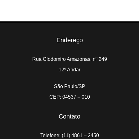
Endereço
Rua Clodomiro Amazonas, nº 249
12º Andar
São Paulo/SP
CEP: 04537 – 010
Contato
Telefone: (11) 4861 – 2450