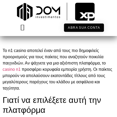
Αναλυτική παρουσίαση για το n1
casino
ABRA SUA CONTA
TRABALHE CONOSCO
Το n1 casino αποτελεί έναν από τους πιο δημοφιλείς
προορισμούς για τους παίκτες που αναζητούν ποικιλία
παιχνιδιών. Αν ψάχνετε για μια αξιόπιστη πλατφόρμα, το
casino n1
προσφέρει κορυφαία εμπειρία χρήστη. Οι παίκτες
μπορούν να απολαύσουν εκατοντάδες τίτλους από τους
μεγαλύτερους παρόχους του κλάδου με ασφάλεια και
ταχύτητα.
Γιατί να επιλέξετε αυτή την
πλατφόρμα