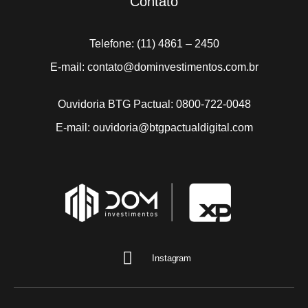
Contato
Telefone: (11) 4861 – 2450
E-mail: contato@dominvestimentos.com.br
Ouvidoria BTG Pactual: 0800-722-0048
E-mail: ouvidoria@btgpactualdigital.com
Instagram