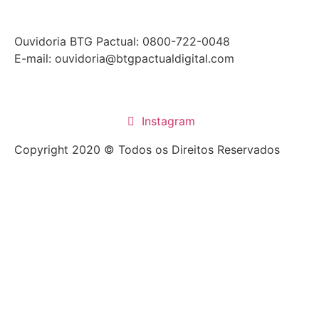
E-mail: contato@dominvestimentos.com.br
Ouvidoria BTG Pactual: 0800-722-0048
E-mail: ouvidoria@btgpactualdigital.com
Instagram
Copyright 2020 © Todos os Direitos Reservados