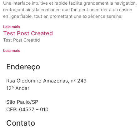
Une interface intuitive et rapide facilite grandement la navigation,
renforçant ainsi la confiance que l’on peut accorder à un casino
en ligne fiable, tout en promettant une expérience sereine.
Leia mais
Test Post Created
Test Post Created
Leia mais
Endereço
Rua Clodomiro Amazonas, nº 249
12º Andar
São Paulo/SP
CEP: 04537 – 010
Contato
Telefone: (11) 4861 – 2450