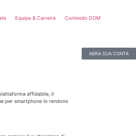
ate
Equipe & Carreira
Conteúdo DOM
ABRA SUA CONTA
attaforma affidabile, il
zione per smartphone lo rendono