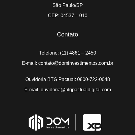
São Paulo/SP
CEP: 04537 – 010
Contato
Telefone: (11) 4861 – 2450
E-mail: contato@dominvestimentos.com.br
Ouvidoria BTG Pactual: 0800-722-0048
E-mail: ouvidoria@btgpactualdigital.com