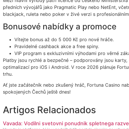
Mezi hlavní výhody patří licence od českého Ministerstva 
předních vývojářů jako Pragmatic Play nebo NetEnt, včetně
blackjack, ruleta nebo poker v živé verzi s profesionálními
Bonusové nabídky a promoce
Vítejte bonus až do 5 000 Kč pro nové hráče.
Pravidelné cashback akce a free spiny.
VIP program s exkluzivními výhodami pro věrné zák
Platby jsou rychlé a bezpečné – podporovány jsou karty, 
optimalizací pro iOS i Android. V roce 2026 plánuje Fortun
trhu.
Ať jste začátečník nebo zkušený hráč, Fortuna Casino nabí
spokojených Čechů ještě dnes!
Artigos Relacionados
Vavada: Vodilni svetovni ponudnik spletnega razve