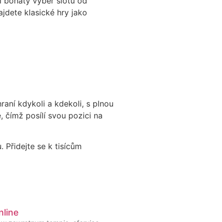
jí bohatý výběr slotů od
ajdete klasické hry jako
aní kdykoli a kdekoli, s plnou
, čímž posílí svou pozici na
 Přidejte se k tisícům
nline