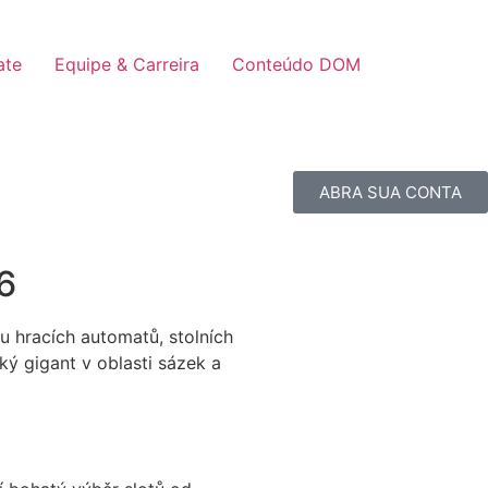
ate
Equipe & Carreira
Conteúdo DOM
ABRA SUA CONTA
6
ou hracích automatů, stolních
ský gigant v oblasti sázek a