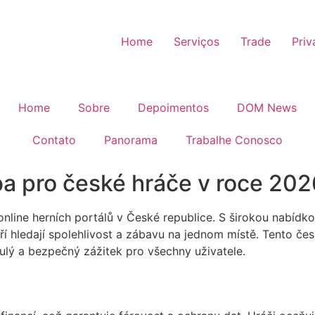
Home
Serviços
Trade
Priv
Home
Sobre
Depoimentos
DOM News
Contato
Panorama
Trabalhe Conosco
ba pro české hráče v roce 202
online herních portálů v České republice. S širokou nabídk
eří hledají spolehlivost a zábavu na jednom místě. Tento če
ynulý a bezpečný zážitek pro všechny uživatele.