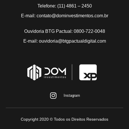
Telefone: (11) 4861 – 2450
E-mail: contato@dominvestimentos.com.br
Ouvidoria BTG Pactual: 0800-722-0048
E-mail: ouvidoria@btgpactualdigital.com
Instagram
Copyright 2020 © Todos os Direitos Reservados