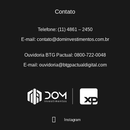
Contato
Telefone: (11) 4861 – 2450
E-mail: contato@dominvestimentos.com.br
Ouvidoria BTG Pactual: 0800-722-0048
E-mail: ouvidoria@btgpactualdigital.com
Instagram