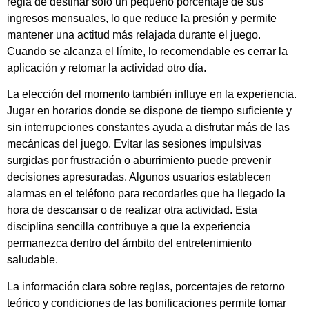
regla de destinar solo un pequeño porcentaje de sus
ingresos mensuales, lo que reduce la presión y permite
mantener una actitud más relajada durante el juego.
Cuando se alcanza el límite, lo recomendable es cerrar la
aplicación y retomar la actividad otro día.
La elección del momento también influye en la experiencia.
Jugar en horarios donde se dispone de tiempo suficiente y
sin interrupciones constantes ayuda a disfrutar más de las
mecánicas del juego. Evitar las sesiones impulsivas
surgidas por frustración o aburrimiento puede prevenir
decisiones apresuradas. Algunos usuarios establecen
alarmas en el teléfono para recordarles que ha llegado la
hora de descansar o de realizar otra actividad. Esta
disciplina sencilla contribuye a que la experiencia
permanezca dentro del ámbito del entretenimiento
saludable.
La información clara sobre reglas, porcentajes de retorno
teórico y condiciones de las bonificaciones permite tomar