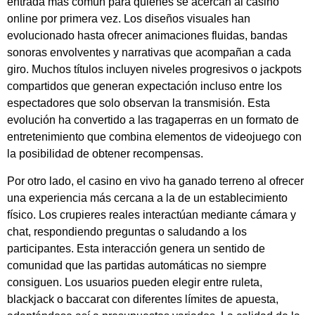
entrada más común para quienes se acercan al casino
online por primera vez. Los diseños visuales han
evolucionado hasta ofrecer animaciones fluidas, bandas
sonoras envolventes y narrativas que acompañan a cada
giro. Muchos títulos incluyen niveles progresivos o jackpots
compartidos que generan expectación incluso entre los
espectadores que solo observan la transmisión. Esta
evolución ha convertido a las tragaperras en un formato de
entretenimiento que combina elementos de videojuego con
la posibilidad de obtener recompensas.
Por otro lado, el casino en vivo ha ganado terreno al ofrecer
una experiencia más cercana a la de un establecimiento
físico. Los crupieres reales interactúan mediante cámara y
chat, respondiendo preguntas o saludando a los
participantes. Esta interacción genera un sentido de
comunidad que las partidas automáticas no siempre
consiguen. Los usuarios pueden elegir entre ruleta,
blackjack o baccarat con diferentes límites de apuesta,