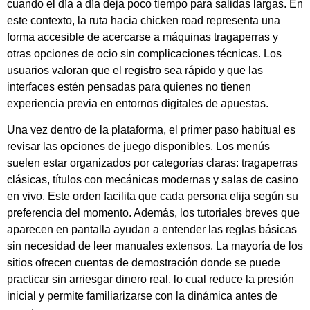
cuando el día a día deja poco tiempo para salidas largas. En
este contexto, la ruta hacia chicken road representa una
forma accesible de acercarse a máquinas tragaperras y
otras opciones de ocio sin complicaciones técnicas. Los
usuarios valoran que el registro sea rápido y que las
interfaces estén pensadas para quienes no tienen
experiencia previa en entornos digitales de apuestas.
Una vez dentro de la plataforma, el primer paso habitual es
revisar las opciones de juego disponibles. Los menús
suelen estar organizados por categorías claras: tragaperras
clásicas, títulos con mecánicas modernas y salas de casino
en vivo. Este orden facilita que cada persona elija según su
preferencia del momento. Además, los tutoriales breves que
aparecen en pantalla ayudan a entender las reglas básicas
sin necesidad de leer manuales extensos. La mayoría de los
sitios ofrecen cuentas de demostración donde se puede
practicar sin arriesgar dinero real, lo cual reduce la presión
inicial y permite familiarizarse con la dinámica antes de