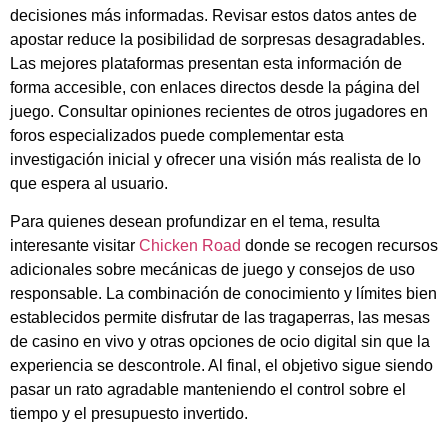
decisiones más informadas. Revisar estos datos antes de
apostar reduce la posibilidad de sorpresas desagradables.
Las mejores plataformas presentan esta información de
forma accesible, con enlaces directos desde la página del
juego. Consultar opiniones recientes de otros jugadores en
foros especializados puede complementar esta
investigación inicial y ofrecer una visión más realista de lo
que espera al usuario.
Para quienes desean profundizar en el tema, resulta
interesante visitar
Chicken Road
donde se recogen recursos
adicionales sobre mecánicas de juego y consejos de uso
responsable. La combinación de conocimiento y límites bien
establecidos permite disfrutar de las tragaperras, las mesas
de casino en vivo y otras opciones de ocio digital sin que la
experiencia se descontrole. Al final, el objetivo sigue siendo
pasar un rato agradable manteniendo el control sobre el
tiempo y el presupuesto invertido.