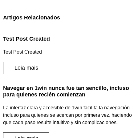
Artigos Relacionados
Test Post Created
Test Post Created
Leia mais
Navegar en 1win nunca fue tan sencillo, incluso
para quienes recién comienzan
La interfaz clara y accesible de 1win facilita la navegación
incluso para quienes se acercan por primera vez, haciendo
que cada paso resulte intuitivo y sin complicaciones.