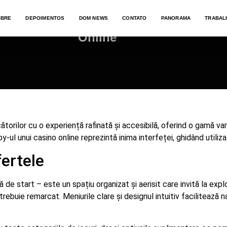
OBRE
DEPOIMENTOS
DOM NEWS
CONTATO
PANORAMA
TRABAL
ând Universul Divertismentului la Casi
Online
torilor cu o experiență rafinată și accesibilă, oferind o gamă varia
l unui casino online reprezintă inima interfeței, ghidând utilizator
ertele
e start – este un spațiu organizat și aerisit care invită la explor
ebuie remarcat. Meniurile clare și designul intuitiv facilitează na