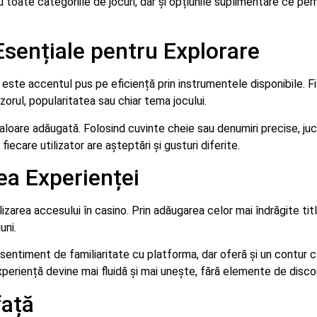
 toate categoriile de jocuri, dar și opțiunile suplimentare ce permi
 Esențiale pentru Explorare
este accentul pus pe eficiență prin instrumentele disponibile. Fi
nizorul, popularitatea sau chiar tema jocului.
oare adăugată. Folosind cuvinte cheie sau denumiri precise, jucăt
fiecare utilizator are așteptări și gusturi diferite.
ea Experienței
ea accesului în casino. Prin adăugarea celor mai îndrăgite titluri
uni.
 sentiment de familiaritate cu platforma, dar oferă și un contur cl
xperiență devine mai fluidă și mai unește, fără elemente de disco
față