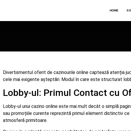
HOME
S
Explor
Divertismentul oferit de cazinourile online captează atenția jucă
cele mai exigente așteptări. Modul în care este structurat lobby-u
Lobby-ul: Primul Contact cu Of
Lobby-ul unui cazino online este mai mult decât o simplă pagină d
sau promoțiile curente reprezintă primul element distinctiv ce tr
atmosferă primitoare.