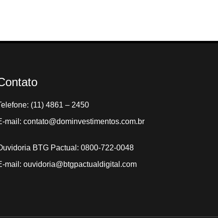
Contato
Telefone: (11) 4861 – 2450
E-mail: contato@dominvestimentos.com.br
Ouvidoria BTG Pactual: 0800-722-0048
E-mail: ouvidoria@btgpactualdigital.com