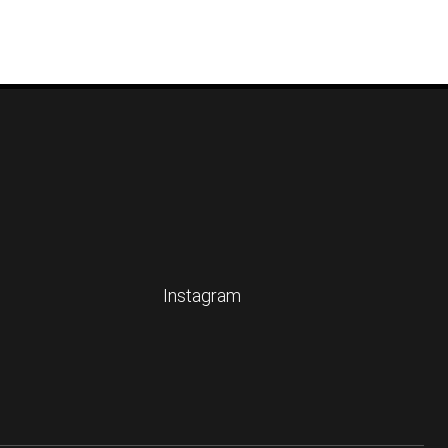
Instagram