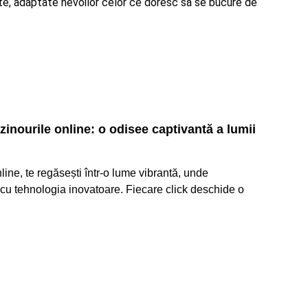
cute, adaptate nevoilor celor ce doresc să se bucure de
zinourile online: o odisee captivantă a lumii
nline, te regăsești într-o lume vibrantă, unde
 cu tehnologia inovatoare. Fiecare click deschide o