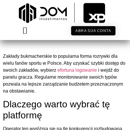
Jak skutecznie korzystać z
serwisu efortuna
ABRA SUA CONTA
TRABALHE CONOSCO
Zakłady bukmacherskie to popularna forma rozrywki dla
wielu fanów sportu w Polsce. Aby uzyskać szybki dostęp do
swoich zakładów, wybierz
efortuna logowanie
i wejdź do
panelu gracza. Regularne monitorowanie swoich typów
pozwala na lepsze zarządzanie budżetem przeznaczonym
na obstawianie.
Dlaczego warto wybrać tę
platformę
Operator ten wyróżnia się na tle konkurencji rozbudowaną