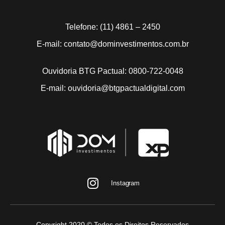
Telefone: (11) 4861 – 2450
E-mail: contato@dominvestimentos.com.br
Ouvidoria BTG Pactual: 0800-722-0048
E-mail: ouvidoria@btgpactualdigital.com
Instagram
Copyright 2020 © Todos os Direitos Reservados