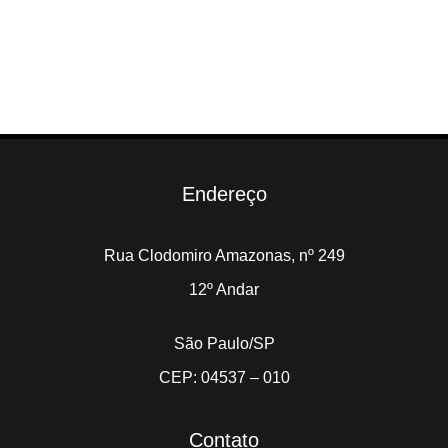
Endereço
Rua Clodomiro Amazonas, nº 249
12º Andar
São Paulo/SP
CEP: 04537 – 010
Contato