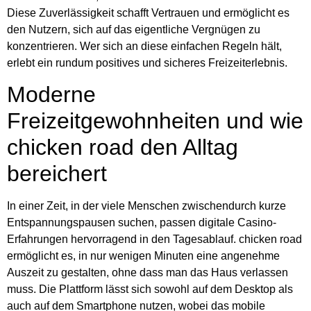
Diese Zuverlässigkeit schafft Vertrauen und ermöglicht es
den Nutzern, sich auf das eigentliche Vergnügen zu
konzentrieren. Wer sich an diese einfachen Regeln hält,
erlebt ein rundum positives und sicheres Freizeiterlebnis.
Moderne
Freizeitgewohnheiten und wie
chicken road den Alltag
bereichert
In einer Zeit, in der viele Menschen zwischendurch kurze
Entspannungspausen suchen, passen digitale Casino-
Erfahrungen hervorragend in den Tagesablauf. chicken road
ermöglicht es, in nur wenigen Minuten eine angenehme
Auszeit zu gestalten, ohne dass man das Haus verlassen
muss. Die Plattform lässt sich sowohl auf dem Desktop als
auch auf dem Smartphone nutzen, wobei das mobile