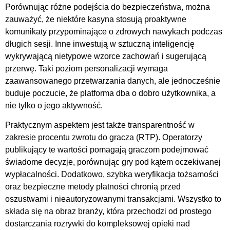
Porównując różne podejścia do bezpieczeństwa, można
zauważyć, że niektóre kasyna stosują proaktywne
komunikaty przypominające o zdrowych nawykach podczas
długich sesji. Inne inwestują w sztuczną inteligencję
wykrywającą nietypowe wzorce zachowań i sugerującą
przerwę. Taki poziom personalizacji wymaga
zaawansowanego przetwarzania danych, ale jednocześnie
buduje poczucie, że platforma dba o dobro użytkownika, a
nie tylko o jego aktywność.
Praktycznym aspektem jest także transparentność w
zakresie procentu zwrotu do gracza (RTP). Operatorzy
publikujący te wartości pomagają graczom podejmować
świadome decyzje, porównując gry pod kątem oczekiwanej
wypłacalności. Dodatkowo, szybka weryfikacja tożsamości
oraz bezpieczne metody płatności chronią przed
oszustwami i nieautoryzowanymi transakcjami. Wszystko to
składa się na obraz branży, która przechodzi od prostego
dostarczania rozrywki do kompleksowej opieki nad