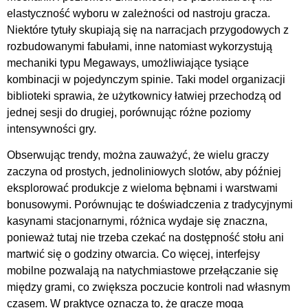
elastyczność wyboru w zależności od nastroju gracza.
Niektóre tytuły skupiają się na narracjach przygodowych z
rozbudowanymi fabułami, inne natomiast wykorzystują
mechaniki typu Megaways, umożliwiające tysiące
kombinacji w pojedynczym spinie. Taki model organizacji
biblioteki sprawia, że użytkownicy łatwiej przechodzą od
jednej sesji do drugiej, porównując różne poziomy
intensywności gry.
Obserwując trendy, można zauważyć, że wielu graczy
zaczyna od prostych, jednoliniowych slotów, aby później
eksplorować produkcje z wieloma bębnami i warstwami
bonusowymi. Porównując te doświadczenia z tradycyjnymi
kasynami stacjonarnymi, różnica wydaje się znaczna,
ponieważ tutaj nie trzeba czekać na dostępność stołu ani
martwić się o godziny otwarcia. Co więcej, interfejsy
mobilne pozwalają na natychmiastowe przełączanie się
między grami, co zwiększa poczucie kontroli nad własnym
czasem. W praktyce oznacza to, że gracze mogą