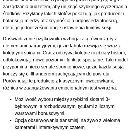
zarządzania budżetem, aby uniknąć szybkiego wyczerpania
środków. Przykłady takich slotów pokazują, jak producenci
balansują między atrakcyjnością a odpowiedzialnością,
oferując jednocześnie opcje ustawienia limitów sesji.
Doświadczenie użytkownika wzbogacają również gry z
elementami narracyjnymi, gdzie fabuła rozwija się wraz z
kolejnymi spinami. Gracz odkrywa kolejne rozdziały historii,
odblokowując nowe poziomy i funkcje specjalne. Taki model
przypomina nieco seriale strumieniowe, gdzie każda sesja
kończy się cliffhangerem zachęcającym do powrotu.
Porównując te produkcje z klasycznymi owocówkami,
różnica w zaangażowaniu emocjonalnym jest wyraźna.
Możliwość wyboru między szybkimi slotami 3-
bębnowymi a rozbudowanymi tytułami z licznymi
warstwami bonusowymi.
Opcja obserwowania transmisji na żywo z wieloma
kamerami i interaktywnym czatem.