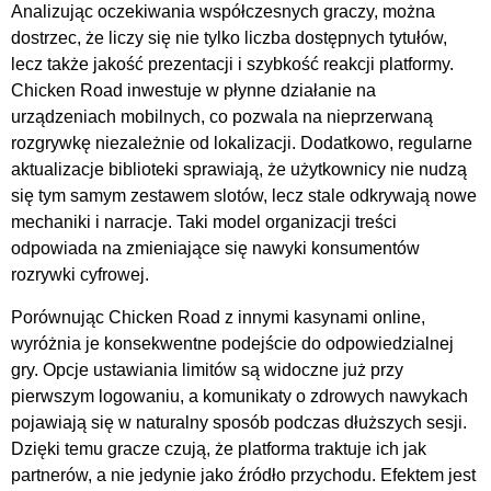
Analizując oczekiwania współczesnych graczy, można
dostrzec, że liczy się nie tylko liczba dostępnych tytułów,
lecz także jakość prezentacji i szybkość reakcji platformy.
Chicken Road inwestuje w płynne działanie na
urządzeniach mobilnych, co pozwala na nieprzerwaną
rozgrywkę niezależnie od lokalizacji. Dodatkowo, regularne
aktualizacje biblioteki sprawiają, że użytkownicy nie nudzą
się tym samym zestawem slotów, lecz stale odkrywają nowe
mechaniki i narracje. Taki model organizacji treści
odpowiada na zmieniające się nawyki konsumentów
rozrywki cyfrowej.
Porównując Chicken Road z innymi kasynami online,
wyróżnia je konsekwentne podejście do odpowiedzialnej
gry. Opcje ustawiania limitów są widoczne już przy
pierwszym logowaniu, a komunikaty o zdrowych nawykach
pojawiają się w naturalny sposób podczas dłuższych sesji.
Dzięki temu gracze czują, że platforma traktuje ich jak
partnerów, a nie jedynie jako źródło przychodu. Efektem jest