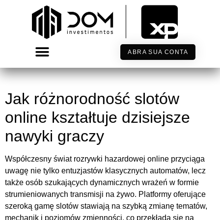
Chicken Road i ewolucja cyfrowej
rozrywki hazardowej w Polsce
ABRA SUA CONTA
TRABALHE CONOSCO
Jak różnorodność slotów
online kształtuje dzisiejsze
nawyki graczy
Współczesny świat rozrywki hazardowej online przyciąga
uwagę nie tylko entuzjastów klasycznych automatów, lecz
także osób szukających dynamicznych wrażeń w formie
strumieniowanych transmisji na żywo. Platformy oferujące
szeroką gamę slotów stawiają na szybką zmianę tematów,
mechanik i poziomów zmienności, co przekłada się na