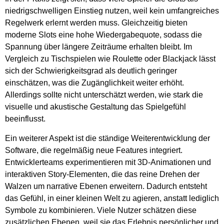
niedrigschwelligen Einstieg nutzen, weil kein umfangreiches
Regelwerk erlernt werden muss. Gleichzeitig bieten
moderne Slots eine hohe Wiedergabequote, sodass die
Spannung über längere Zeiträume erhalten bleibt. Im
Vergleich zu Tischspielen wie Roulette oder Blackjack lässt
sich der Schwierigkeitsgrad als deutlich geringer
einschätzen, was die Zugänglichkeit weiter erhöht.
Allerdings sollte nicht unterschätzt werden, wie stark die
visuelle und akustische Gestaltung das Spielgefühl
beeinflusst.
Ein weiterer Aspekt ist die ständige Weiterentwicklung der
Software, die regelmäßig neue Features integriert.
Entwicklerteams experimentieren mit 3D-Animationen und
interaktiven Story-Elementen, die das reine Drehen der
Walzen um narrative Ebenen erweitern. Dadurch entsteht
das Gefühl, in einer kleinen Welt zu agieren, anstatt lediglich
Symbole zu kombinieren. Viele Nutzer schätzen diese
zusätzlichen Ebenen, weil sie das Erlebnis persönlicher und