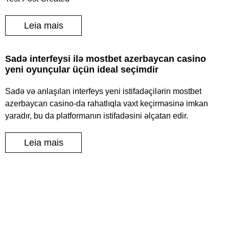
Leia mais
Sadə interfeysi ilə mostbet azerbaycan casino
yeni oyunçular üçün ideal seçimdir
Sadə və anlaşılan interfeys yeni istifadəçilərin mostbet
azerbaycan casino-da rahatlıqla vaxt keçirməsinə imkan
yaradır, bu da platformanın istifadəsini əlçatan edir.
Leia mais