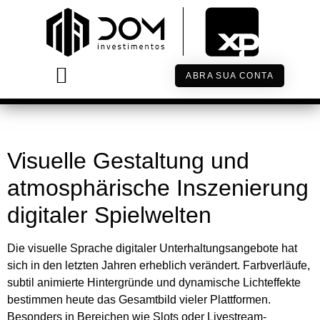
Chicken road als kreatives
Leitmotiv in der modernen
Online-Unterhaltung
ABRA SUA CONTA
TRABALHE CONOSCO
Visuelle Gestaltung und
atmosphärische Inszenierung
digitaler Spielwelten
Die visuelle Sprache digitaler Unterhaltungsangebote hat
sich in den letzten Jahren erheblich verändert. Farbverläufe,
subtil animierte Hintergründe und dynamische Lichteffekte
bestimmen heute das Gesamtbild vieler Plattformen.
Besonders in Bereichen wie Slots oder Livestream-