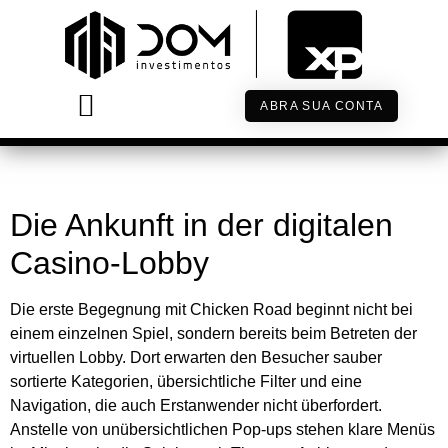
Chicken Road als Einstieg in die
Welt des modernen Online-
Glücksspiels
ABRA SUA CONTA
TRABALHE CONOSCO
Die Ankunft in der digitalen
Casino-Lobby
Die erste Begegnung mit Chicken Road beginnt nicht bei
einem einzelnen Spiel, sondern bereits beim Betreten der
virtuellen Lobby. Dort erwarten den Besucher sauber
sortierte Kategorien, übersichtliche Filter und eine
Navigation, die auch Erstanwender nicht überfordert.
Anstelle von unübersichtlichen Pop-ups stehen klare Menüs