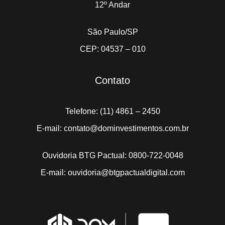
12º Andar
São Paulo/SP
CEP: 04537 – 010
Contato
Telefone: (11) 4861 – 2450
E-mail: contato@dominvestimentos.com.br
Ouvidoria BTG Pactual: 0800-722-0048
E-mail: ouvidoria@btgpactualdigital.com