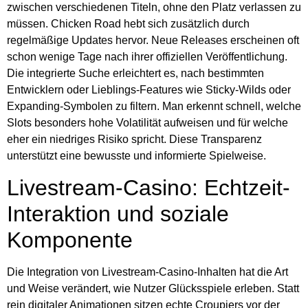
zwischen verschiedenen Titeln, ohne den Platz verlassen zu
müssen. Chicken Road hebt sich zusätzlich durch
regelmäßige Updates hervor. Neue Releases erscheinen oft
schon wenige Tage nach ihrer offiziellen Veröffentlichung.
Die integrierte Suche erleichtert es, nach bestimmten
Entwicklern oder Lieblings-Features wie Sticky-Wilds oder
Expanding-Symbolen zu filtern. Man erkennt schnell, welche
Slots besonders hohe Volatilität aufweisen und für welche
eher ein niedriges Risiko spricht. Diese Transparenz
unterstützt eine bewusste und informierte Spielweise.
Livestream-Casino: Echtzeit-
Interaktion und soziale
Komponente
Die Integration von Livestream-Casino-Inhalten hat die Art
und Weise verändert, wie Nutzer Glücksspiele erleben. Statt
rein digitaler Animationen sitzen echte Croupiers vor der