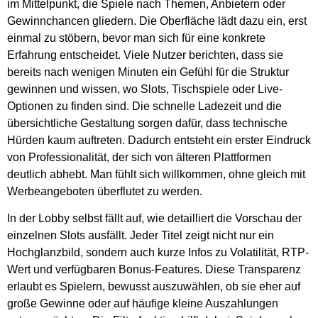
im Mittelpunkt, die Spiele nach Themen, Anbietern oder
Gewinnchancen gliedern. Die Oberfläche lädt dazu ein, erst
einmal zu stöbern, bevor man sich für eine konkrete
Erfahrung entscheidet. Viele Nutzer berichten, dass sie
bereits nach wenigen Minuten ein Gefühl für die Struktur
gewinnen und wissen, wo Slots, Tischspiele oder Live-
Optionen zu finden sind. Die schnelle Ladezeit und die
übersichtliche Gestaltung sorgen dafür, dass technische
Hürden kaum auftreten. Dadurch entsteht ein erster Eindruck
von Professionalität, der sich von älteren Plattformen
deutlich abhebt. Man fühlt sich willkommen, ohne gleich mit
Werbeangeboten überflutet zu werden.
In der Lobby selbst fällt auf, wie detailliert die Vorschau der
einzelnen Slots ausfällt. Jeder Titel zeigt nicht nur ein
Hochglanzbild, sondern auch kurze Infos zu Volatilität, RTP-
Wert und verfügbaren Bonus-Features. Diese Transparenz
erlaubt es Spielern, bewusst auszuwählen, ob sie eher auf
große Gewinne oder auf häufige kleine Auszahlungen