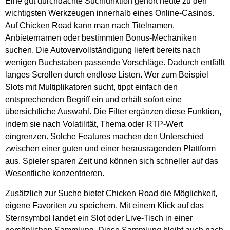
Eine gut durchdachte Suchfunktion gehört heute zu den
wichtigsten Werkzeugen innerhalb eines Online-Casinos.
Auf Chicken Road kann man nach Titelnamen,
Anbieternamen oder bestimmten Bonus-Mechaniken
suchen. Die Autovervollständigung liefert bereits nach
wenigen Buchstaben passende Vorschläge. Dadurch entfällt
langes Scrollen durch endlose Listen. Wer zum Beispiel
Slots mit Multiplikatoren sucht, tippt einfach den
entsprechenden Begriff ein und erhält sofort eine
übersichtliche Auswahl. Die Filter ergänzen diese Funktion,
indem sie nach Volatilität, Thema oder RTP-Wert
eingrenzen. Solche Features machen den Unterschied
zwischen einer guten und einer herausragenden Plattform
aus. Spieler sparen Zeit und können sich schneller auf das
Wesentliche konzentrieren.
Zusätzlich zur Suche bietet Chicken Road die Möglichkeit,
eigene Favoriten zu speichern. Mit einem Klick auf das
Sternsymbol landet ein Slot oder Live-Tisch in einer