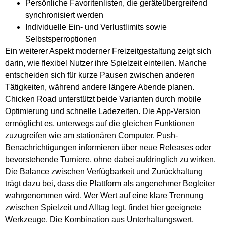
Persönliche Favoritenlisten, die geräteübergreifend
synchronisiert werden
Individuelle Ein- und Verlustlimits sowie
Selbstsperroptionen
Ein weiterer Aspekt moderner Freizeitgestaltung zeigt sich
darin, wie flexibel Nutzer ihre Spielzeit einteilen. Manche
entscheiden sich für kurze Pausen zwischen anderen
Tätigkeiten, während andere längere Abende planen.
Chicken Road unterstützt beide Varianten durch mobile
Optimierung und schnelle Ladezeiten. Die App-Version
ermöglicht es, unterwegs auf die gleichen Funktionen
zuzugreifen wie am stationären Computer. Push-
Benachrichtigungen informieren über neue Releases oder
bevorstehende Turniere, ohne dabei aufdringlich zu wirken.
Die Balance zwischen Verfügbarkeit und Zurückhaltung
trägt dazu bei, dass die Plattform als angenehmer Begleiter
wahrgenommen wird. Wer Wert auf eine klare Trennung
zwischen Spielzeit und Alltag legt, findet hier geeignete
Werkzeuge. Die Kombination aus Unterhaltungswert,