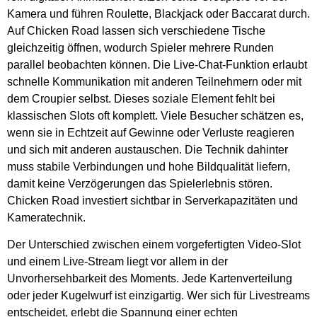
Kamera und führen Roulette, Blackjack oder Baccarat durch.
Auf Chicken Road lassen sich verschiedene Tische
gleichzeitig öffnen, wodurch Spieler mehrere Runden
parallel beobachten können. Die Live-Chat-Funktion erlaubt
schnelle Kommunikation mit anderen Teilnehmern oder mit
dem Croupier selbst. Dieses soziale Element fehlt bei
klassischen Slots oft komplett. Viele Besucher schätzen es,
wenn sie in Echtzeit auf Gewinne oder Verluste reagieren
und sich mit anderen austauschen. Die Technik dahinter
muss stabile Verbindungen und hohe Bildqualität liefern,
damit keine Verzögerungen das Spielerlebnis stören.
Chicken Road investiert sichtbar in Serverkapazitäten und
Kameratechnik.
Der Unterschied zwischen einem vorgefertigten Video-Slot
und einem Live-Stream liegt vor allem in der
Unvorhersehbarkeit des Moments. Jede Kartenverteilung
oder jeder Kugelwurf ist einzigartig. Wer sich für Livestreams
entscheidet, erlebt die Spannung einer echten