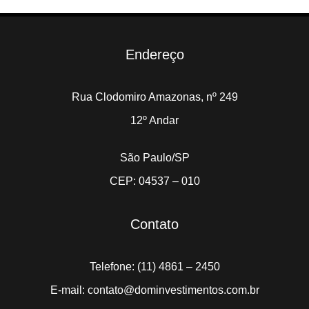
Endereço
Rua Clodomiro Amazonas, nº 249
12º Andar
São Paulo/SP
CEP: 04537 – 010
Contato
Telefone: (11) 4861 – 2450
E-mail: contato@dominvestimentos.com.br