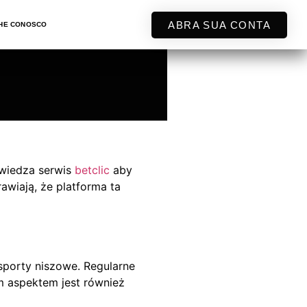
ABRA SUA CONTA
HE CONOSCO
dwiedza serwis
betclic
aby
awiają, że platforma ta
sporty niszowe. Regularne
m aspektem jest również