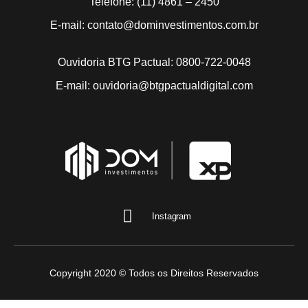
Telefone: (11) 4861 – 2450
E-mail: contato@dominvestimentos.com.br
Ouvidoria BTG Pactual: 0800-722-0048
E-mail: ouvidoria@btgpactualdigital.com
Instagram
Copyright 2020 © Todos os Direitos Reservados