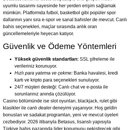
uyumlu tasarımı sayesinde her yerden erişim sağlamak
mümkün. Platformda futbol, basketbol gibi popüler spor
dallarının yanı sıra e-spor ve sanal bahisler de mevcut. Canlı
bahis seçenekleri, maçlar sırasında anlık oran
güncellemeleriyle heyecan katıyor.
Güvenlik ve Ödeme Yöntemleri
Yüksek güvenlik standartları:
SSL şifreleme ile
verileriniz korunuyor.
Hızlı para yatırma ve çekme:
Banka havalesi, kredi
kartı ve kripto para seçenekleri sunuluyor.
24/7 müşteri desteği: Canlı chat ve e-posta ile
sorunlarınız anında çözülüyor.
Casino bölümünde ise slot oyunları, blackjack, rulet gibi
klasikler ile
canlı dealer
deneyimi yaşanıyor. Hoş geldin
bonusları ve sadakat programları, yeni ve mevcut üyeleri
cezbediyor. 2026 itibarıyla Betasus, lisanslı yapısıyla
Türkiye bahis pazarında lider konumunu pekiştirecek gibi