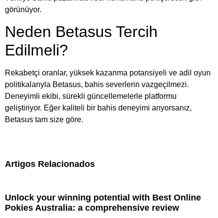
görünüyor.
Neden Betasus Tercih
Edilmeli?
Rekabetçi oranlar, yüksek kazanma potansiyeli ve adil oyun
politikalarıyla Betasus, bahis severlerin vazgeçilmezi.
Deneyimli ekibi, sürekli güncellemelerle platformu
geliştiriyor. Eğer kaliteli bir bahis deneyimi arıyorsanız,
Betasus tam size göre.
Artigos Relacionados
Unlock your winning potential with Best Online
Pokies Australia: a comprehensive review