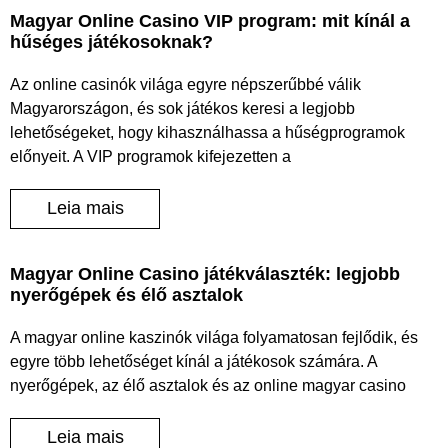
Magyar Online Casino VIP program: mit kínál a
hűséges játékosoknak?
Az online casinók világa egyre népszerűbbé válik
Magyarországon, és sok játékos keresi a legjobb
lehetőségeket, hogy kihasználhassa a hűségprogramok
előnyeit. A VIP programok kifejezetten a
Leia mais
Magyar Online Casino játékválaszték: legjobb
nyerőgépek és élő asztalok
A magyar online kaszinók világa folyamatosan fejlődik, és
egyre több lehetőséget kínál a játékosok számára. A
nyerőgépek, az élő asztalok és az online magyar casino
Leia mais