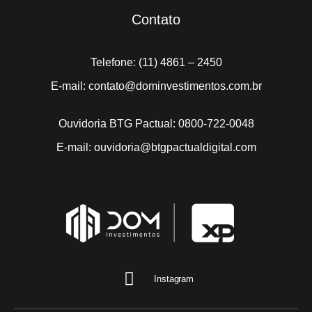
Contato
Telefone: (11) 4861 – 2450
E-mail: contato@dominvestimentos.com.br
Ouvidoria BTG Pactual: 0800-722-0048
E-mail: ouvidoria@btgpactualdigital.com
Instagram