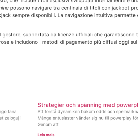
to, che include titoli esclusivi sviluppati internamente e u
hine
possono navigare tra centinaia di titoli con jackpot pro
ackjack sempre disponibili. La navigazione intuitiva permett
il gestore, supportata da licenze ufficiali che garantiscono 
ose e includono i metodi di pagamento più diffusi oggi sul 
Strategier och spänning med powerpl
ego fana
Att förstå dynamiken bakom odds och spelmarknad
t zaloguj i
Många entusiaster vänder sig nu till powerplay för
Genom att
Leia mais