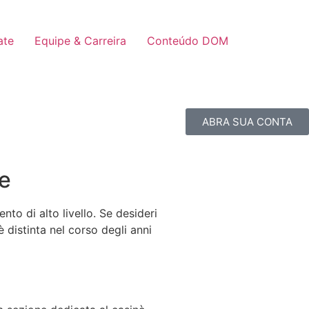
ate
Equipe & Carreira
Conteúdo DOM
ABRA SUA CONTA
ne
to di alto livello. Se desideri
 distinta nel corso degli anni