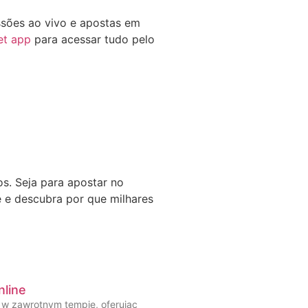
ssões ao vivo e apostas em
et app
para acessar tudo pelo
s. Seja para apostar no
e e descubra por que milhares
nline
 w zawrotnym tempie, oferując