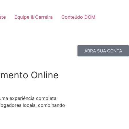
ate
Equipe & Carreira
Conteúdo DOM
ABRA SUA CONTA
imento Online
 uma experiência completa
 jogadores locais, combinando