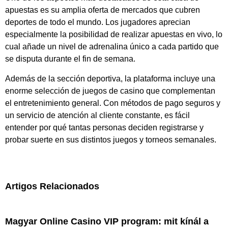
apuestas es su amplia oferta de mercados que cubren
deportes de todo el mundo. Los jugadores aprecian
especialmente la posibilidad de realizar apuestas en vivo, lo
cual añade un nivel de adrenalina único a cada partido que
se disputa durante el fin de semana.
Además de la sección deportiva, la plataforma incluye una
enorme selección de juegos de casino que complementan
el entretenimiento general. Con métodos de pago seguros y
un servicio de atención al cliente constante, es fácil
entender por qué tantas personas deciden registrarse y
probar suerte en sus distintos juegos y torneos semanales.
Artigos Relacionados
Magyar Online Casino VIP program: mit kínál a