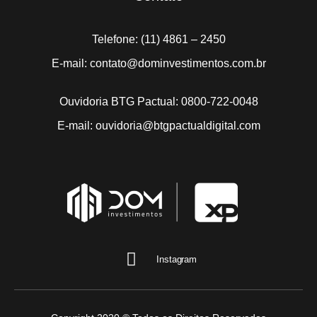
Telefone: (11) 4861 – 2450
E-mail: contato@dominvestimentos.com.br
Ouvidoria BTG Pactual: 0800-722-0048
E-mail: ouvidoria@btgpactualdigital.com
Instagram