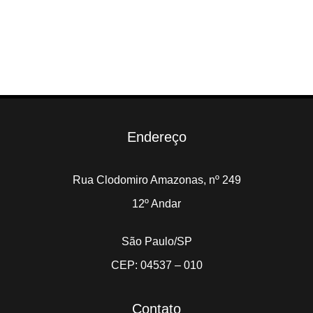
Endereço
Rua Clodomiro Amazonas, nº 249
12º Andar
São Paulo/SP
CEP: 04537 – 010
Contato